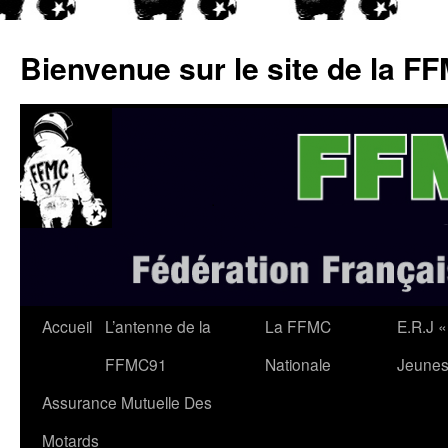
Aller
au
Bienvenue sur le site de la F
contenu
Accueil
L’antenne de la
La FFMC
E.R.J «
FFMC91
Nationale
Jeunes
Assurance Mutuelle Des
Motards