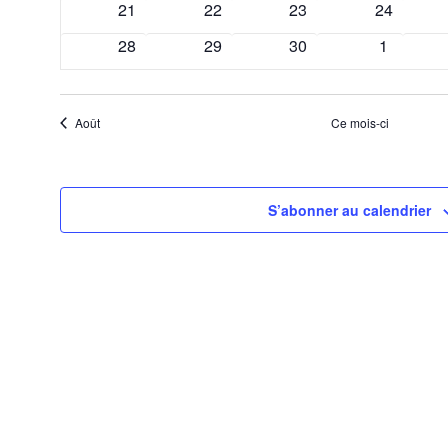
0
0
0
0
21
22
23
24
évènements
évènements
évènements
évènemen
0
0
0
0
28
29
30
1
évènements
évènements
évènements
évèneme
Août
Ce mois-ci
S’abonner au calendrier