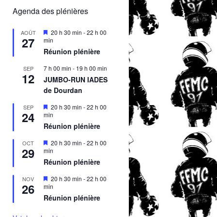
Agenda des plénières
M
20 h 30 min
-
22 h 00
AOÛT
27
i
min
s
Réunion plénière
e
n
7 h 00 min
-
19 h 00 min
SEP
a
12
v
JUMBO-RUN IADES
a
de Dourdan
on
n
t
M
20 h 30 min
-
22 h 00
SEP
24
i
min
s
Réunion plénière
e
nt
n
M
20 h 30 min
-
22 h 00
OCT
a
29
i
min
v
s
a
Réunion plénière
e
n
n
t
M
20 h 30 min
-
22 h 00
NOV
a
26
i
min
v
s
a
Réunion plénière
e
n
n
t
a