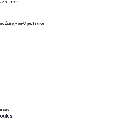
22 h 00 min
se, Épinay-sur-Orge, France
00 min
Poules