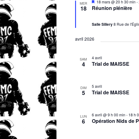
Mis
18 mars @ 20 h 30 min
-
MER
en
18
Réunion plénière
avant
Salle Sillery
8 Rue de l'Égli
avril 2026
4 avril
SAM
4
Trial de MAISSE
5 avril
DIM
5
Trial de MAISSE
6 avril @ 9 h 00 min
-
18 h 
LUN
6
Opération Nids de 