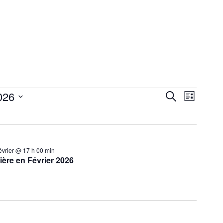
1
026
Navigati
Recherche
Recherche
Liste
de
et
vues
navigation
Évèneme
de
évrier @ 17 h 00 min
ière en Février 2026
vues
Évènements