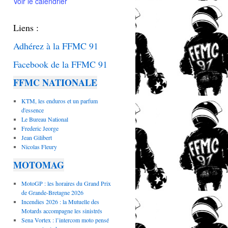
Voir le calendrier
v
a
n
Liens :
t
Adhérez à la FFMC
91
Facebook de la FFMC 91
FFMC NATIONALE
KTM, les enduros et un parfum
d'essence
Le Bureau National
Frederic Jeorge
Jean Gilibert
Nicolas Fleury
MOTOMAG
MotoGP : les horaires du Grand Prix
de Grande-Bretagne 2026
Incendies 2026 : la Mutuelle des
Motards accompagne les sinistrés
Sena Vortex : l’intercom moto pensé