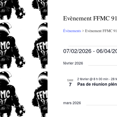
Evènement FFMC 9
Évènements
Evènement FFMC 91
Évènements
07/02/2026
 - 
06/04/2
Sélectionnez
février 2026
une
date.
2 février @ 8 h 00 min
-
28 f
SAM
7
Pas de réunion plén
mars 2026